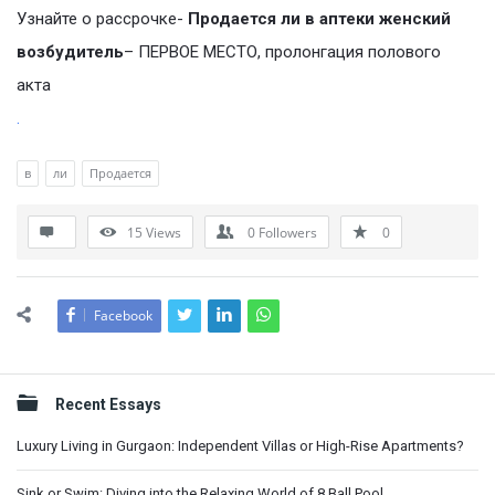
Узнайте о рассрочке-
Продается ли в аптеки женский
возбудитель
– ПЕРВОЕ МЕСТО, пролонгация полового
акта
.
в
ли
Продается
15
Views
0
Followers
0
Facebook
Sidebar
Recent Essays
Luxury Living in Gurgaon: Independent Villas or High-Rise Apartments?
Sink or Swim: Diving into the Relaxing World of 8 Ball Pool