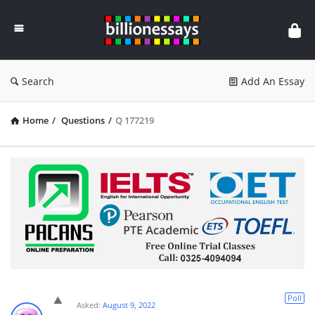
Billion
Essays
Search
Add An Essay
Home
/
Questions
/
Q 177219
Poll
Asked:
August 9, 2022