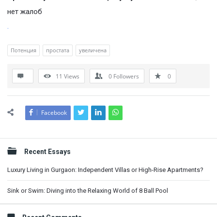
нет жалоб
.
Потенция
простата
увеличена
11
Views
0
Followers
0
Facebook
Sidebar
Recent Essays
Luxury Living in Gurgaon: Independent Villas or High-Rise Apartments?
Sink or Swim: Diving into the Relaxing World of 8 Ball Pool