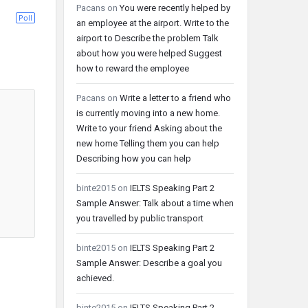
Pacans
on
You were recently helped by
Poll
an employee at the airport. Write to the
airport to Describe the problem Talk
about how you were helped Suggest
how to reward the employee
Pacans
on
Write a letter to a friend who
is currently moving into a new home.
Write to your friend Asking about the
new home Telling them you can help
Describing how you can help
binte2015
on
IELTS Speaking Part 2
Sample Answer: Talk about a time when
you travelled by public transport
binte2015
on
IELTS Speaking Part 2
Sample Answer: Describe a goal you
achieved.
binte2015
on
IELTS Speaking Part 2