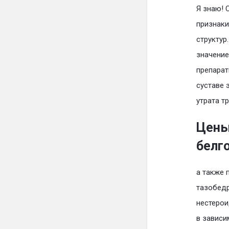
Я знаю! 
признаки
структур
значение
препарат
суставе 
утрата т
Цены
белг
а также 
тазобедр
нестерои
в зависи