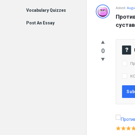
Asked:
Augus
Vocabulary Quizzes
Против
Post An Essay
суста
0
Пр
К