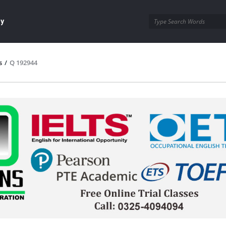
ay
s
/
Q 192944