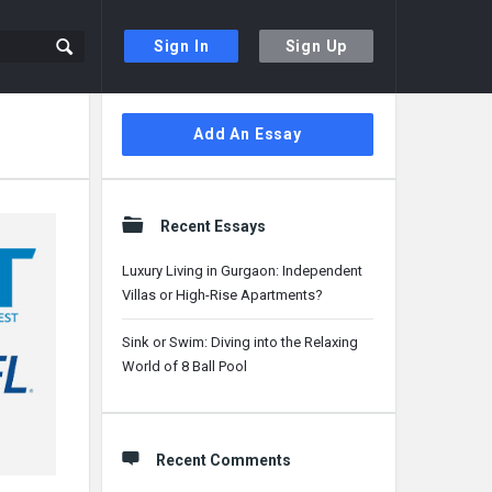
Sign In
Sign Up
Sidebar
Add An Essay
Recent Essays
Luxury Living in Gurgaon: Independent
Villas or High-Rise Apartments?
Sink or Swim: Diving into the Relaxing
World of 8 Ball Pool
Recent Comments