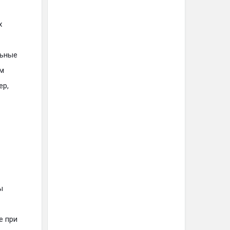
х
льные
ом
ер,
ы
е при