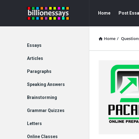
Billion
Billion
Home
Post Ess
Essays
Essays
Navigation
Home
/
Question
Explore
Essays
Articles
Paragraphs
Speaking Answers
Brainstorming
Grammar Quizzes
Letters
Online Classes