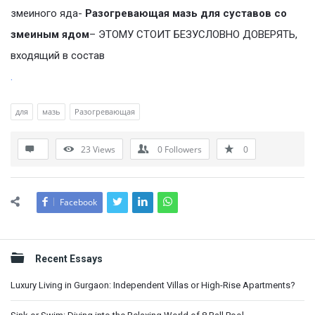
змеиного яда-
Разогревающая мазь для суставов со
змеиным ядом
– ЭТОМУ СТОИТ БЕЗУСЛОВНО ДОВЕРЯТЬ,
входящий в состав
.
для
мазь
Разогревающая
23
Views
0
Followers
0
Facebook
Sidebar
Recent Essays
Luxury Living in Gurgaon: Independent Villas or High-Rise Apartments?