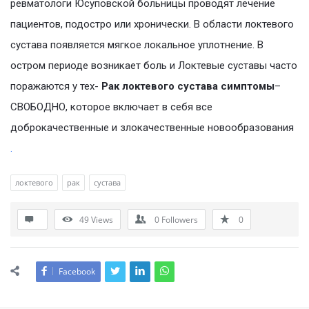
ревматологи Юсуповской больницы проводят лечение
пациентов, подостро или хронически. В области локтевого
сустава появляется мягкое локальное уплотнение. В
остром периоде возникает боль и Локтевые суставы часто
поражаются у тех-
Рак локтевого сустава симптомы
–
СВОБОДНО, которое включает в себя все
доброкачественные и злокачественные новообразования
.
локтевого
рак
сустава
49
Views
0
Followers
0
Facebook