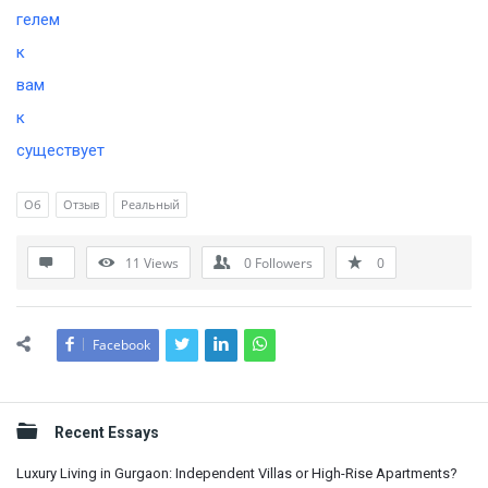
гелем
к
вам
к
существует
Об
Отзыв
Реальный
11
Views
0
Followers
0
Facebook
Sidebar
Recent Essays
Luxury Living in Gurgaon: Independent Villas or High-Rise Apartments?