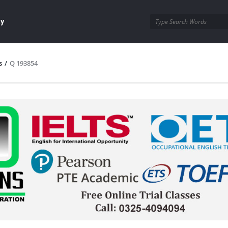
ay
s
/
Q 193854