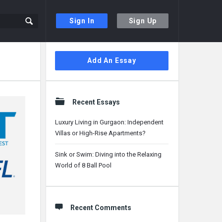
Sign In
Sign Up
Sidebar
Add An Essay
Recent Essays
Luxury Living in Gurgaon: Independent
Villas or High-Rise Apartments?
Sink or Swim: Diving into the Relaxing
World of 8 Ball Pool
Recent Comments