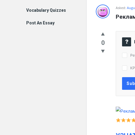
Asked:
Augus
Vocabulary Quizzes
Рекла
Post An Essay
0
Ре
К