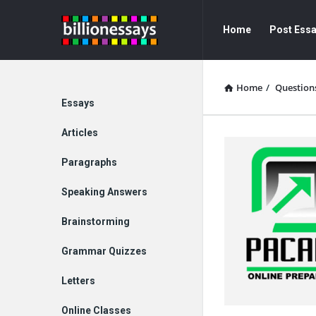
Billion
Billion
Home
Post Ess
Essays
Essays
Navigation
Home
/
Question
Explore
Essays
Articles
Paragraphs
Speaking Answers
Brainstorming
Grammar Quizzes
Letters
Online Classes