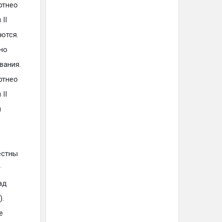
ртнео
II
ются.
но
вания.
ртнео
II
и
естны
т
ад
).
е