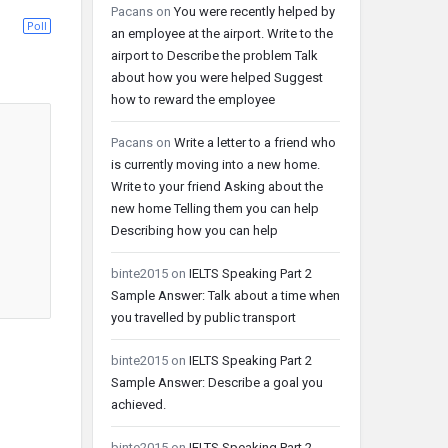
Pacans
on
You were recently helped by
Poll
an employee at the airport. Write to the
airport to Describe the problem Talk
about how you were helped Suggest
how to reward the employee
Pacans
on
Write a letter to a friend who
is currently moving into a new home.
Write to your friend Asking about the
new home Telling them you can help
Describing how you can help
binte2015
on
IELTS Speaking Part 2
Sample Answer: Talk about a time when
you travelled by public transport
binte2015
on
IELTS Speaking Part 2
Sample Answer: Describe a goal you
achieved.
binte2015
on
IELTS Speaking Part 2