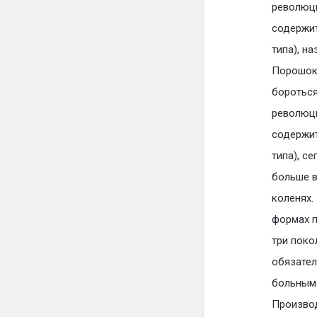
революци
содержит
типа), н
Порошок 
бороться
революци
содержит
типа), с
больше в
коленях.
формах п
три поко
обязател
больным 
Производ