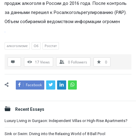
продаж алкоголя в России до 2016 года. После контроль
за данными перешел к Росалкогольрегулированию (РАР).
Объем собираемой ведомством информации огромен
.
алкоголизме
Об
Росстат
17
Views
0
Followers
0
Facebook
Sidebar
Recent Essays
Luxury Living in Gurgaon: Independent Villas or High-Rise Apartments?
Sink or Swim: Diving into the Relaxing World of 8 Ball Pool