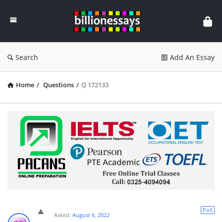
Billion
Essays
Search
Add An Essay
Home
/
Questions
/
Q 172133
Poll
Asked:
August 6, 2022