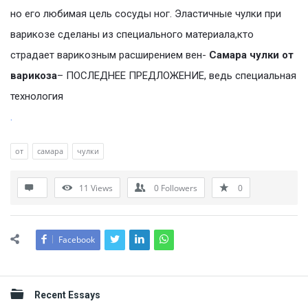
но его любимая цель сосуды ног. Эластичные чулки при
варикозе сделаны из специального материала,кто
страдает варикозным расширением вен-
Самара чулки от
варикоза
– ПОСЛЕДНЕЕ ПРЕДЛОЖЕНИЕ, ведь специальная
технология
.
от
самара
чулки
11
Views
0
Followers
0
Facebook
Sidebar
Recent Essays