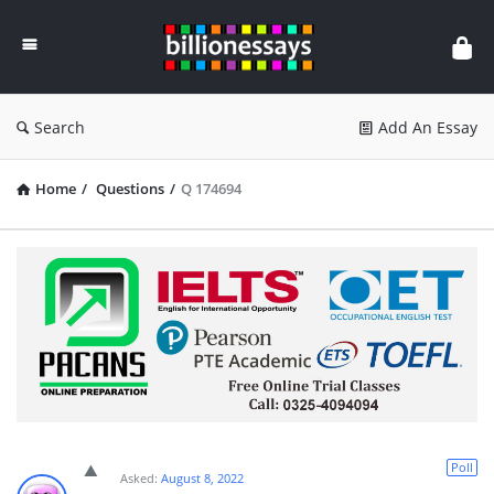
Billion
Essays
Search
Add An Essay
Home
/
Questions
/
Q 174694
Poll
Asked:
August 8, 2022