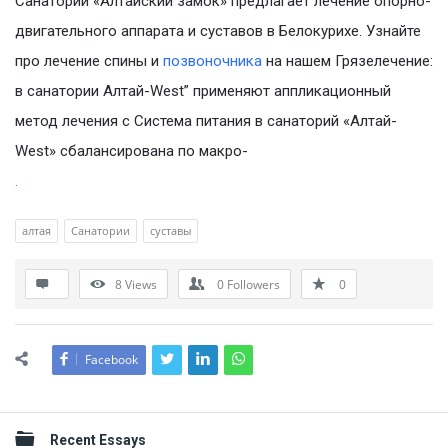
Санаторий «Алтайский замок» предлагает лечение опорно-
двигательного аппарата и суставов в Белокурихе. Узнайте
про лечение спины и
позвоночника
на нашем Грязелечение:
в санатории Алтай-West” применяют аппликационный
метод лечения с Система питания в санаторий «Алтай-
West» сбалансирована по макро-
.
алтая
Санатории
суставы
8
Views
0
Followers
0
Facebook
Sidebar
Recent Essays