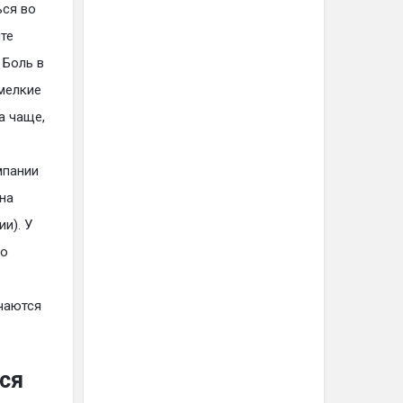
ься во
те
 Боль в
 мелкие
а чаще,
мпании
на
и). У
 о
чаются
ся