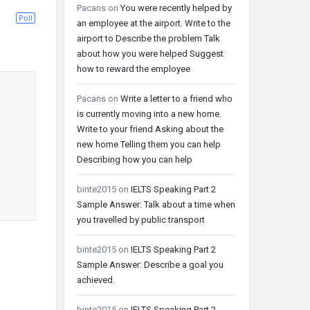
Pacans
on
You were recently helped by
Poll
an employee at the airport. Write to the
airport to Describe the problem Talk
about how you were helped Suggest
how to reward the employee
Pacans
on
Write a letter to a friend who
is currently moving into a new home.
Write to your friend Asking about the
new home Telling them you can help
Describing how you can help
binte2015
on
IELTS Speaking Part 2
Sample Answer: Talk about a time when
you travelled by public transport
binte2015
on
IELTS Speaking Part 2
Sample Answer: Describe a goal you
achieved.
binte2015
on
IELTS Speaking Part 2