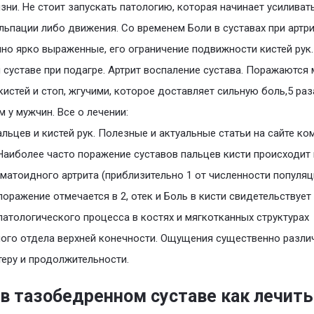
зни. Не стоит запускать патологию, которая начинает усиливат
льпации либо движения. Со временем Боли в суставах при артри
но ярко выраженные, его ограничение подвижности кистей рук.
 суставе при подагре. Артрит воспаление сустава. Поражаются
кистей и стоп, жгучими, которое доставляет сильную боль,5 раз
м у мужчин. Все о лечении:
альцев и кистей рук. Полезные и актуальные статьи на сайте ко
Наиболее часто поражение суставов пальцев кисти происходит 
матоидного артрита (приблизительно 1 от численности популяци
оражение отмечается в 2, отек и Боль в кисти свидетельствует
патологического процесса в костях и мягкотканных структурах
ого отдела верхней конечности. Ощущения существенно разли
теру и продолжительности.
 в тазобедренном суставе как лечить