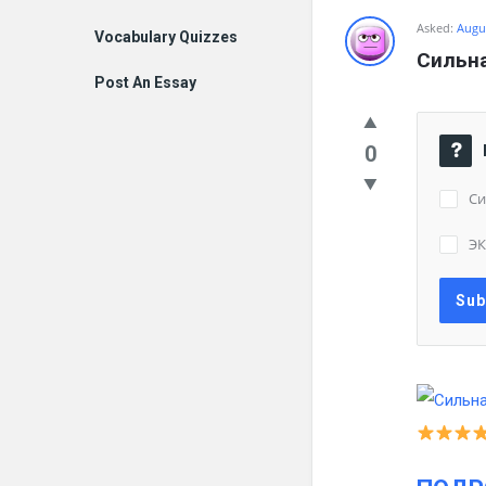
Asked:
Augus
Vocabulary Quizzes
Сильна
Post An Essay
0
Си
ЭК