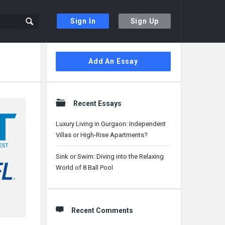
Sign In
Sign Up
Sidebar
Add An Essay
Recent Essays
Luxury Living in Gurgaon: Independent
Villas or High-Rise Apartments?
Sink or Swim: Diving into the Relaxing
World of 8 Ball Pool
Recent Comments