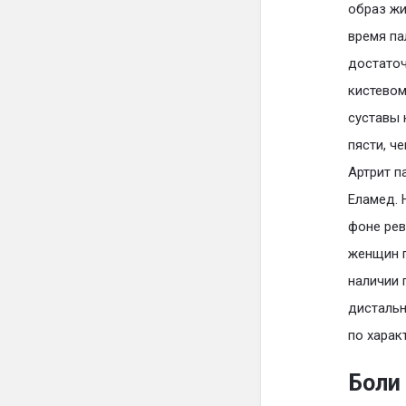
образ жи
время па
достаточ
кистевом
суставы 
пясти, че
Артрит п
Еламед. 
фоне рев
женщин п
наличии 
дистальн
по харак
Боли