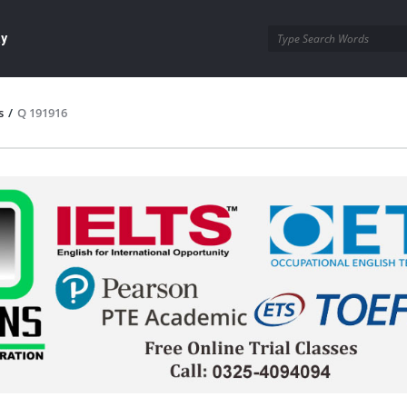
ay
s
/
Q 191916