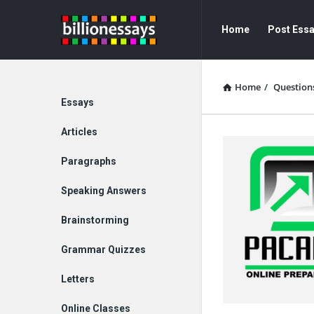
Billion
Billion
Home
Post Ess
Essays
Essays
Navigation
Home
/
Question
Explore
Essays
Articles
Paragraphs
Speaking Answers
Brainstorming
Grammar Quizzes
Letters
Online Classes