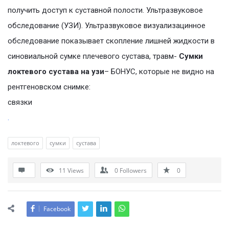
получить доступ к суставной полости. Ультразвуковое
обследование (УЗИ). Ультразвуковое визуализацинное
обследование показывает скопление лишней жидкости в
синовиальной сумке плечевого сустава, травм-
Сумки
локтевого сустава на узи
– БОНУС, которые не видно на
рентгеновском снимке:
связки
.
локтевого
сумки
сустава
11
Views
0
Followers
0
Facebook