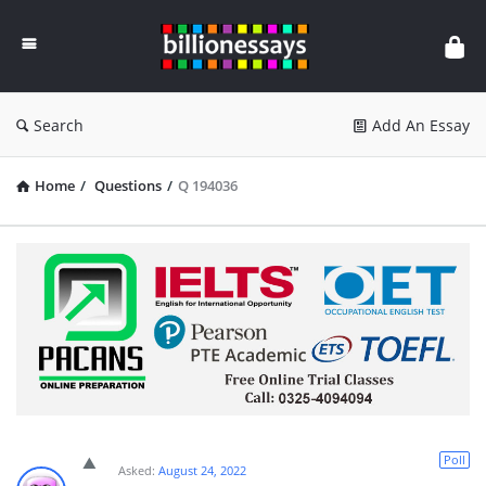
Billion
Essays
Search
Add An Essay
Home
/
Questions
/
Q 194036
Poll
Asked:
August 24, 2022