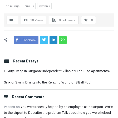
поясница
спины
суставы
10
Views
0
Followers
0
Facebook
Sidebar
Recent Essays
Luxury Living in Gurgaon: Independent Villas or High-Rise Apartments?
Sink or Swim: Diving into the Relaxing World of 8 Ball Pool
Recent Comments
Pacans
on
You were recently helped by an employee at the airport. Write
to the airport to Describe the problem Talk about how you were helped