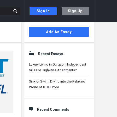
Sign In
Sign Up
Sidebar
Add An Essay
Recent Essays
Luxury Living in Gurgaon: Independent
Villas or High-Rise Apartments?
Sink or Swim: Diving into the Relaxing
World of 8 Ball Pool
Recent Comments