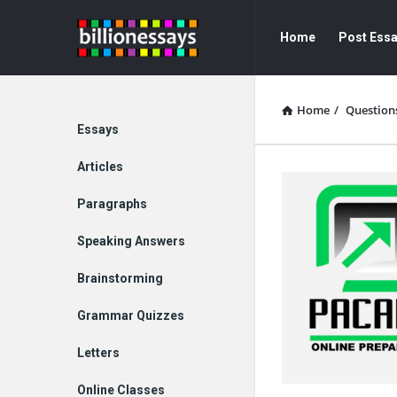
Billion
Billion
Home
Post Ess
Essays
Essays
Navigation
Home
/
Question
Explore
Essays
Articles
Paragraphs
Speaking Answers
Brainstorming
Grammar Quizzes
Letters
Online Classes