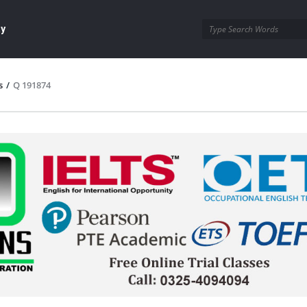
ay
s
/
Q 191874