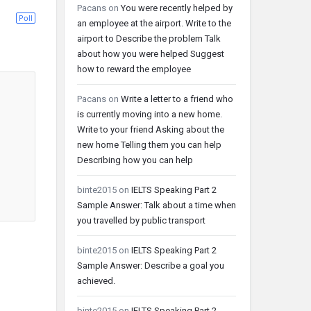
Pacans
on
You were recently helped by
Poll
an employee at the airport. Write to the
airport to Describe the problem Talk
about how you were helped Suggest
how to reward the employee
Pacans
on
Write a letter to a friend who
is currently moving into a new home.
Write to your friend Asking about the
new home Telling them you can help
Describing how you can help
binte2015
on
IELTS Speaking Part 2
Sample Answer: Talk about a time when
you travelled by public transport
binte2015
on
IELTS Speaking Part 2
Sample Answer: Describe a goal you
achieved.
binte2015
on
IELTS Speaking Part 2