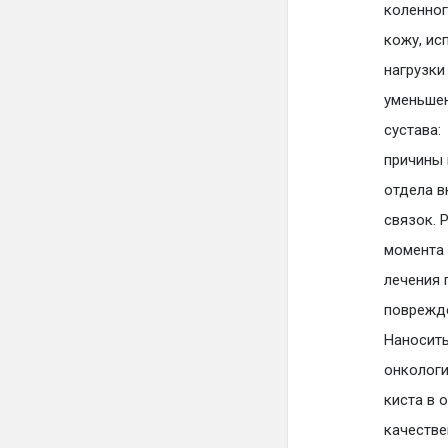
коленног
кожу, ис
нагрузки
уменьшен
сустава:
причины 
отдела в
связок. 
момента 
лечения 
поврежде
Наносить
онкологи
киста в 
качестве