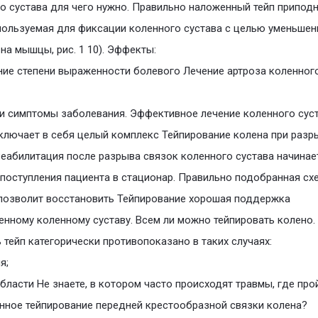
о сустава для чего нужно. Правильно наложенный тейп припод
пользуемая для фиксации коленного сустава с целью уменьшен
 на мышцы, рис. 1 10). Эффекты:
ие степени выраженности болевого Лечение артроза коленног
и симптомы заболевания. Эффективное лечение коленного сус
ключает в себя целый комплекс Тейпирование колена при разр
Реабилитация после разрыва связок коленного сустава начинае
поступления пациента в стационар. Правильно подобранная сх
позволит восстановить Тейпирование хорошая поддержка
нному коленному суставу. Всем ли можно тейпировать колено.
 тейп категорически противопоказано в таких случаях:
я;
области Не знаете, в котором часто происходят травмы, где про
нное тейпирование передней крестообразной связки колена?