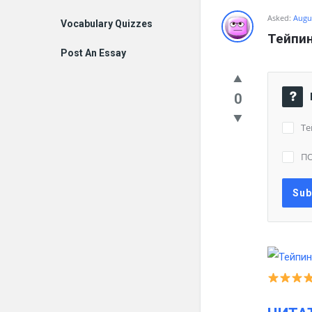
Asked:
Augus
Vocabulary Quizzes
Тейпин
Post An Essay
0
Те
П