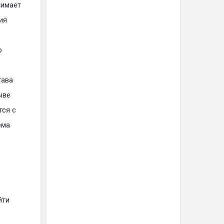
нимает
ия
о
тава
ыве
тся с
ема
йти