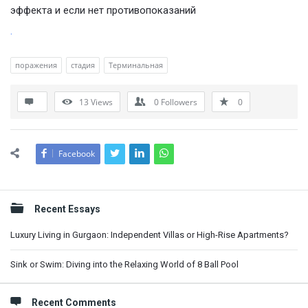
эффекта и если нет противопоказаний
.
поражения
стадия
Терминальная
13
Views
0
Followers
0
Facebook
Sidebar
Recent Essays
Luxury Living in Gurgaon: Independent Villas or High-Rise Apartments?
Sink or Swim: Diving into the Relaxing World of 8 Ball Pool
Recent Comments