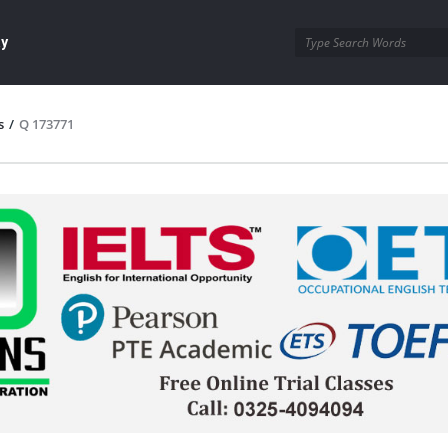
ay
s
/
Q 173771