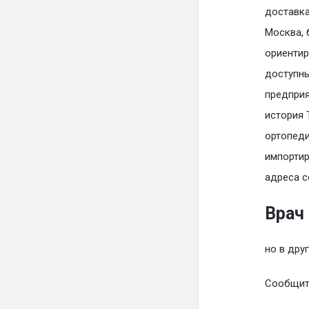
доставка
Москва, 
ориентир
доступны
предприя
история 
ортопеди
импортир
адреса с
Врач
но в дру
Сообщите