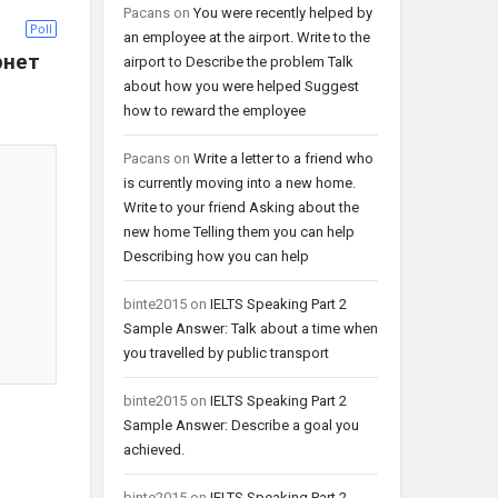
Pacans
on
You were recently helped by
Poll
an employee at the airport. Write to the
нет 
airport to Describe the problem Talk
about how you were helped Suggest
how to reward the employee
Pacans
on
Write a letter to a friend who
is currently moving into a new home.
Write to your friend Asking about the
new home Telling them you can help
Describing how you can help
binte2015
on
IELTS Speaking Part 2
Sample Answer: Talk about a time when
you travelled by public transport
binte2015
on
IELTS Speaking Part 2
Sample Answer: Describe a goal you
achieved.
binte2015
on
IELTS Speaking Part 2