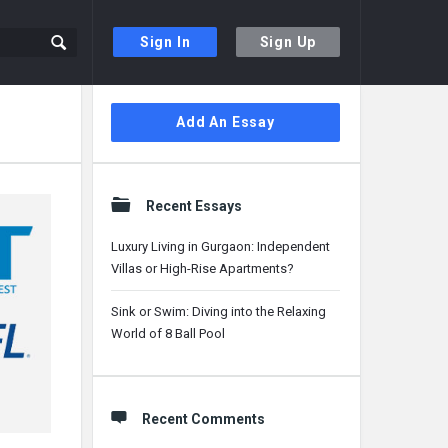
Sign In
Sign Up
Sidebar
Add An Essay
Recent Essays
Luxury Living in Gurgaon: Independent
Villas or High-Rise Apartments?
Sink or Swim: Diving into the Relaxing
World of 8 Ball Pool
Recent Comments