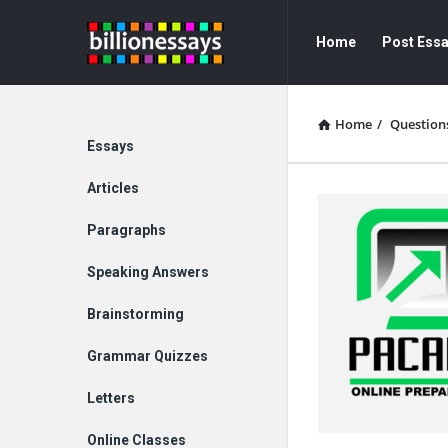
Billion
Billion
Home
Post Ess
Essays
Essays
Navigation
Home
/
Question
Explore
Essays
Articles
Paragraphs
Speaking Answers
Brainstorming
Grammar Quizzes
Letters
Online Classes