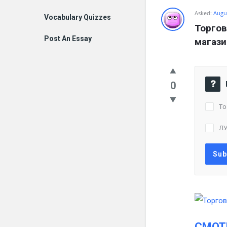
Asked:
Augus
Vocabulary Quizzes
Торгов
Post An Essay
магази
0
То
ЛУ
СМОТ