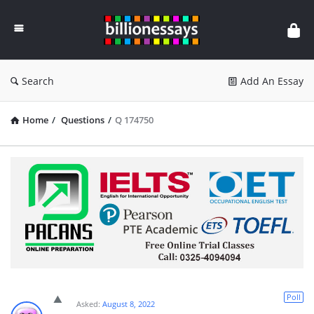
Billion
Essays
Search
Add An Essay
Home
/
Questions
/
Q 174750
Poll
Asked:
August 8, 2022