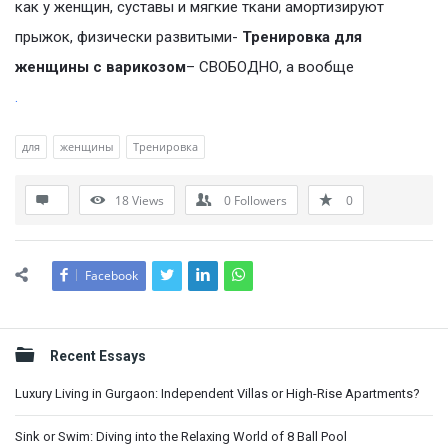
как у женщин, суставы и мягкие ткани амортизируют
прыжок, физически развитыми-
Тренировка для
женщины с варикозом
– СВОБОДНО, а вообще
.
для
женщины
Тренировка
18
Views
0
Followers
0
Facebook
Sidebar
Recent Essays
Luxury Living in Gurgaon: Independent Villas or High-Rise Apartments?
Sink or Swim: Diving into the Relaxing World of 8 Ball Pool