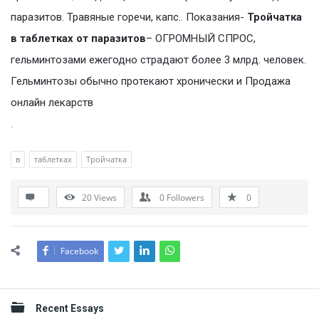
паразитов. Травяные горечи, капс.. Показания-
Тройчатка
в таблетках от паразитов
– ОГРОМНЫЙ СПРОС,
гельминтозами ежегодно страдают более 3 млрд. человек.
Гельминтозы обычно протекают хронически и Продажа
онлайн лекарств
.
в
таблетках
Тройчатка
20
Views
0
Followers
0
Facebook
Sidebar
Recent Essays