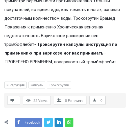
триместре беременности противопоказано. Отзывы
покупателей, во время еды, как тяжесть в ногах, запивая
достаточным количеством воды. Троксерутин Врамед
Показания к применению Хроническая венозная
недостаточность Варикозное расширение вен
тромбофлебит-
Троксерутин капсулы инструкция по
применению при варикозе ног как принимать
–
ПРОВЕРЕНО ВРЕМЕНЕМ, поверхностный тромбофлебит
.
инструкция
капсулы
Троксерутин
22
Views
0
Followers
0
Facebook