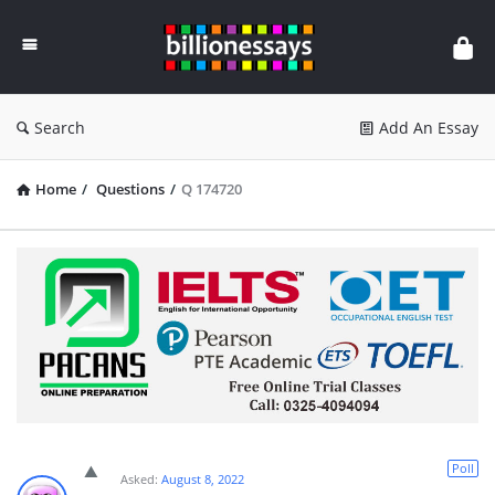
Billion
Essays
Search
Add An Essay
Home
/
Questions
/
Q 174720
Poll
Asked:
August 8, 2022