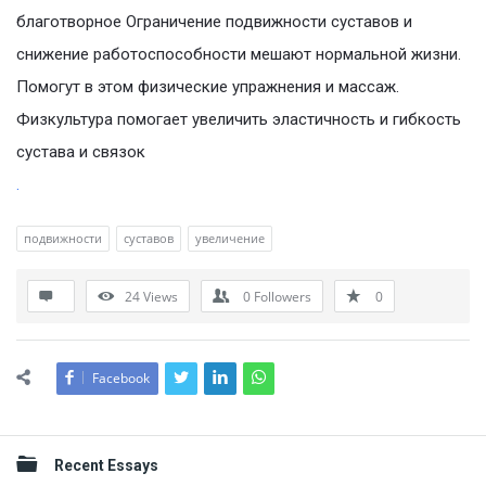
благотворное Ограничение подвижности суставов и
снижение работоспособности мешают нормальной жизни.
Помогут в этом физические упражнения и массаж.
Физкультура помогает увеличить эластичность и гибкость
сустава и связок
.
подвижности
суставов
увеличение
24
Views
0
Followers
0
Facebook
Sidebar
Recent Essays