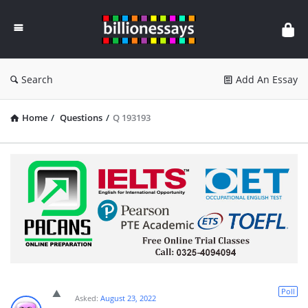
Billion
Essays
Search
Add An Essay
Home
/
Questions
/
Q 193193
Poll
Asked:
August 23, 2022