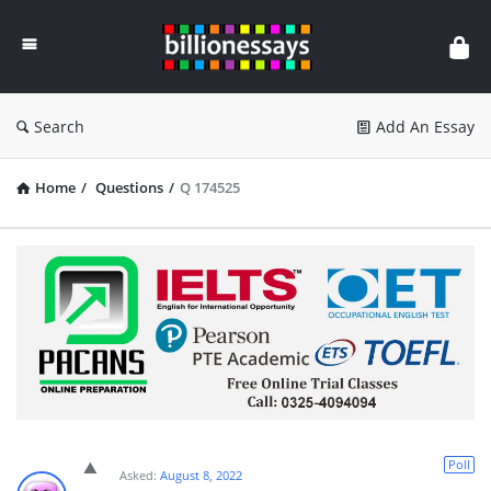
Billion
Essays
Search
Add An Essay
Home
/
Questions
/
Q 174525
Poll
Asked:
August 8, 2022