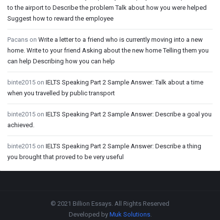
to the airport to Describe the problem Talk about how you were helped
Suggest how to reward the employee
Pacans
on
Write a letter to a friend who is currently moving into a new
home. Write to your friend Asking about the new home Telling them you
can help Describing how you can help
binte2015
on
IELTS Speaking Part 2 Sample Answer: Talk about a time
when you travelled by public transport
binte2015
on
IELTS Speaking Part 2 Sample Answer: Describe a goal you
achieved.
binte2015
on
IELTS Speaking Part 2 Sample Answer: Describe a thing
you brought that proved to be very useful
Footer
© 2021 Billion Essays. All Rights Reserved
Developed by
Muk Solutions
.