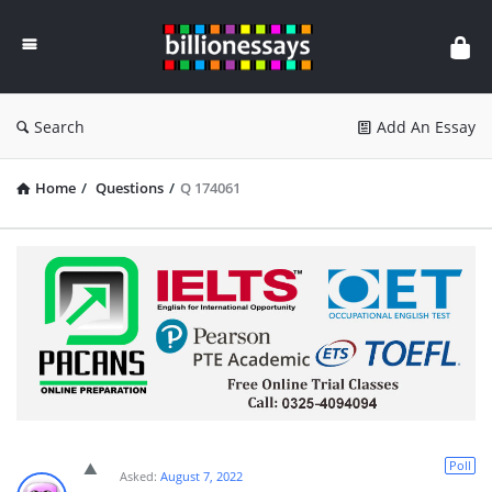
Billion
Essays
Search
Add An Essay
Home
/
Questions
/
Q 174061
Poll
Asked:
August 7, 2022