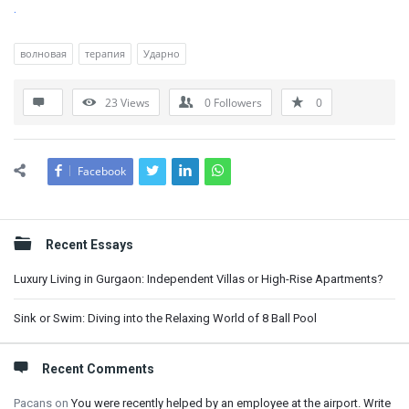
.
волновая
терапия
Ударно
23
Views
0
Followers
0
Facebook
Sidebar
Recent Essays
Luxury Living in Gurgaon: Independent Villas or High-Rise Apartments?
Sink or Swim: Diving into the Relaxing World of 8 Ball Pool
Recent Comments
Pacans
on
You were recently helped by an employee at the airport. Write