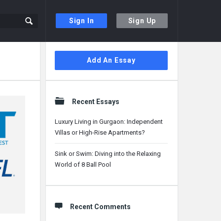
Sign In
Sign Up
Sidebar
Add An Essay
Recent Essays
Luxury Living in Gurgaon: Independent
Villas or High-Rise Apartments?
Sink or Swim: Diving into the Relaxing
World of 8 Ball Pool
Recent Comments