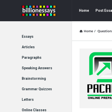
Billion
Billion
Home
Post Ess
Essays
Essays
Navigation
Home
/
Question
Explore
Essays
Articles
Paragraphs
Speaking Answers
Brainstorming
Grammar Quizzes
Letters
Online Classes