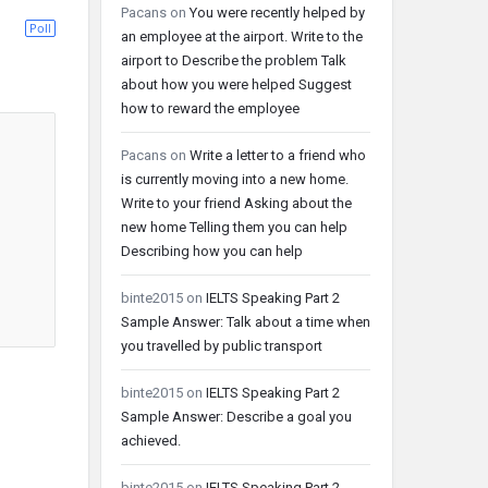
Pacans
on
You were recently helped by
Poll
an employee at the airport. Write to the
airport to Describe the problem Talk
about how you were helped Suggest
how to reward the employee
Pacans
on
Write a letter to a friend who
is currently moving into a new home.
Write to your friend Asking about the
new home Telling them you can help
Describing how you can help
binte2015
on
IELTS Speaking Part 2
Sample Answer: Talk about a time when
you travelled by public transport
binte2015
on
IELTS Speaking Part 2
Sample Answer: Describe a goal you
achieved.
binte2015
on
IELTS Speaking Part 2