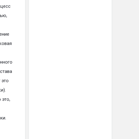
оцесс
тью,
ение
ковая
енного
устава
 это
и).
 это,
ки.