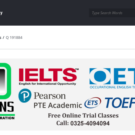
ay
s
/
Q 191884