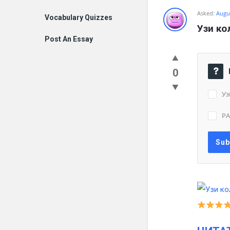
Asked:
Augus
Vocabulary Quizzes
Узи ко
Post An Essay
0
Уз
РА