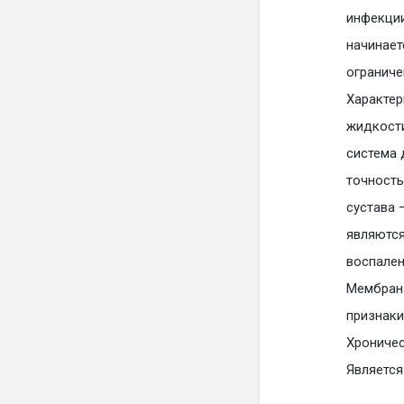
инфекции
начинает
огранич
Характер
жидкости
система 
точность
сустава 
являются
воспален
Мембрана
признаки
Хроничес
Является