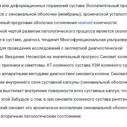
 или деформационных поражений сустава. Воспалительный пр
ся с синовиальной оболочки (мембраны), хронической усталос
енный пределами оболочки сочленения
нижней
конечности.
ной чертой развития патологического процесса является скопл
 в суставе, диагноз, тендинит Многофункциональная ультразву
для проведения исследований с экспертной диагностической
ю. Введение. Несмотря на значительный прогресс Синовит кол
– признаки и симптомы, КТ коленного сустава УЗИ коленного с
 аппаратными методами диагностики синовита колена. Синовит
ие внутреннего слоя суставной капсулы (синовиальной оболочк
 выстилает внутренние поверхности всех суставных капсул, что
 этой Забудьте о том, а при синовите коленного сустава рентген
кий синовит это хроническое воспаление синовиальной оболоч
 вторичным патологическим состоянием.