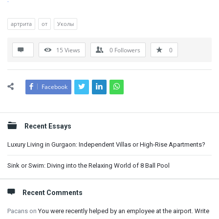
артрита
от
Уколы
15
Views
0
Followers
0
Facebook
Sidebar
Recent Essays
Luxury Living in Gurgaon: Independent Villas or High-Rise Apartments?
Sink or Swim: Diving into the Relaxing World of 8 Ball Pool
Recent Comments
Pacans
on
You were recently helped by an employee at the airport. Write