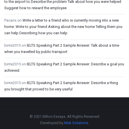
to the airport to Describe the problem Talk about how you were helped
Suggest how to reward the employee
Pacans
on
Write a letter to a friend who is currently moving into a new
home. Write to your friend Asking about the new home Telling them you
can help Describing how you can help
binte2015
on
IELTS Speaking Part 2 Sample Answer: Talk about a time
when you travelled by public transport
binte2015
on
IELTS Speaking Part 2 Sample Answer: Describe a goal you
achieved.
binte2015
on
IELTS Speaking Part 2 Sample Answer: Describe a thing
you brought that proved to be very useful
Footer
© 2021 Billion Essays. All Rights Reserved
Developed by
Muk Solutions
.