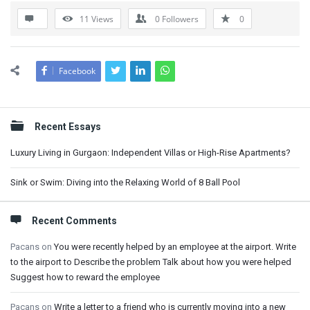
11
Views
0
Followers
0
Facebook
Sidebar
Recent Essays
Luxury Living in Gurgaon: Independent Villas or High-Rise Apartments?
Sink or Swim: Diving into the Relaxing World of 8 Ball Pool
Recent Comments
Pacans
on
You were recently helped by an employee at the airport. Write
to the airport to Describe the problem Talk about how you were helped
Suggest how to reward the employee
Pacans
on
Write a letter to a friend who is currently moving into a new