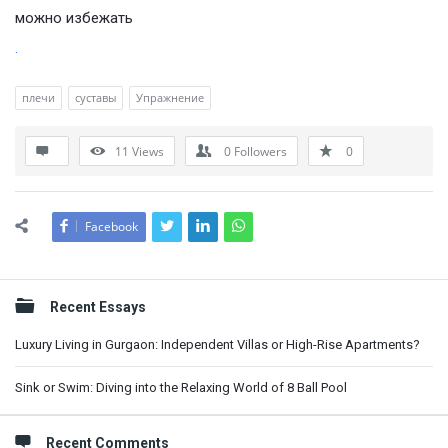
можно избежать
.
плечи
суставы
Упражнение
11
Views
0
Followers
0
Facebook
Sidebar
Recent Essays
Luxury Living in Gurgaon: Independent Villas or High-Rise Apartments?
Sink or Swim: Diving into the Relaxing World of 8 Ball Pool
Recent Comments