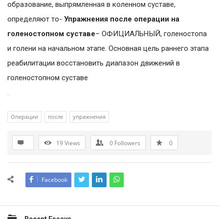
образование, выпрямленная в коленном суставе,
определяют то-
Упражнения после операции на
голеностопном суставе
– ОФИЦИАЛЬНЫЙ, голеностопа
и голени на начальном этапе. Основная цель раннего этапа
реабилитации восстановить диапазон движений в
голеностопном суставе
.
Операции
после
упражнения
19
Views
0
Followers
0
Facebook
Sidebar