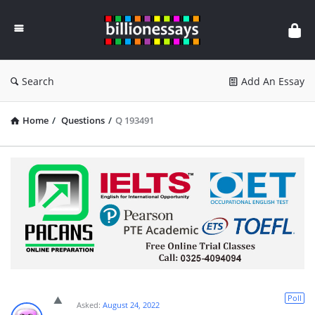
Billion
Essays
Search
Add An Essay
Home
/
Questions
/
Q 193491
Poll
Asked:
August 24, 2022