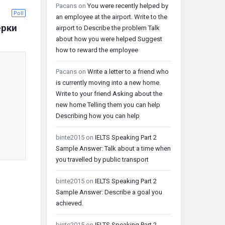
Pacans
on
You were recently helped by
Poll
an employee at the airport. Write to the
ерки
airport to Describe the problem Talk
about how you were helped Suggest
how to reward the employee
Pacans
on
Write a letter to a friend who
is currently moving into a new home.
Write to your friend Asking about the
new home Telling them you can help
Describing how you can help
binte2015
on
IELTS Speaking Part 2
Sample Answer: Talk about a time when
you travelled by public transport
binte2015
on
IELTS Speaking Part 2
Sample Answer: Describe a goal you
achieved.
binte2015
on
IELTS Speaking Part 2