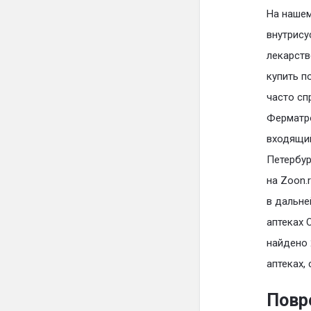
На нашем
внутрису
лекарств
купить п
часто сп
Ферматр
входящий
Петербур
на Zoon.
в дальне
аптеках 
найдено 
аптеках,
Повр