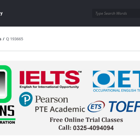
ay
s
/
Q 193665