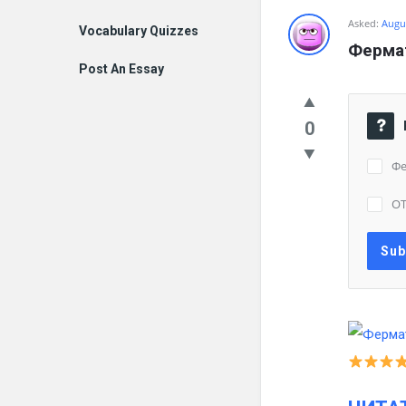
Asked:
Augus
Vocabulary Quizzes
Фермат
Post An Essay
0
Фе
О