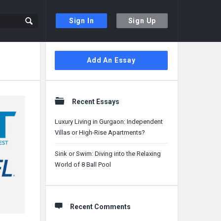
Sign In
Sign Up
Sidebar
Add An Essay
Recent Essays
Luxury Living in Gurgaon: Independent
Villas or High-Rise Apartments?
Sink or Swim: Diving into the Relaxing
World of 8 Ball Pool
Recent Comments