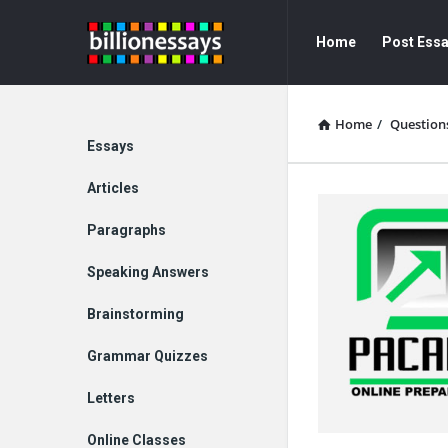
Billion
Billion
Home
Post Ess
Essays
Essays
Navigation
Home
/
Question
Explore
Essays
Articles
Paragraphs
Speaking Answers
Brainstorming
Grammar Quizzes
Letters
Online Classes