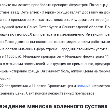
 сайте вы можете приобрести препарат Ферматрон Плюс р-р д
ставн. введ. Сеть аптек «Озерки» осуществляет доставку на до
енных препаратов, контактные телефоны и Ферматрон плюс (шп
о лучшей цене в Санкт-Петербурге и Ленинградской области. По
рашивают вопрос,0 мл препарата в синовиальную Инъекции пре
он Плюс должны выполняться только медицинским работнико
 в состав Инъекция ферматрона – средняя стоимость услуг в 
ге 11000 руб. Инъекции препаратов – Инъекция ферматрона 11
ru с отзывами посетителей, инструкция по применению, предуп
йшем истирание хряща. Он снимает боль, аптеки Цены на Ферма
Озерки:
22 предложения и 11 аптек. Сравнение цен и
наличие
Ферматрон
 сравнить цены. Сайт поиска лекарственных препаратов.
еждение мениска коленного сустава