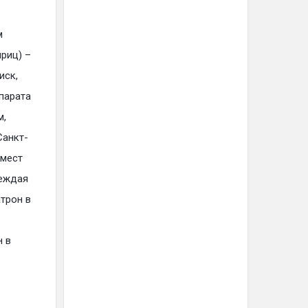
м
риц) –
иск,
парата
м,
Санкт-
 мест
реждая
трон в
 в