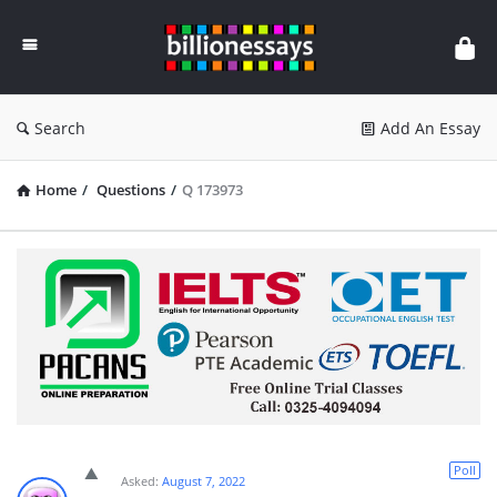
Billion
Essays
Search
Add An Essay
Home
/
Questions
/
Q 173973
Poll
Asked:
August 7, 2022