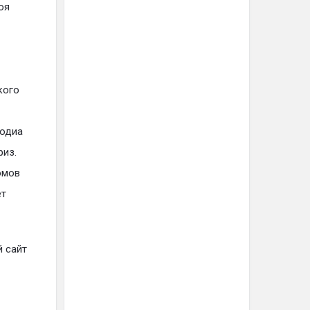
оя
кого
бодиа
риз.
омов
ет
й сайт