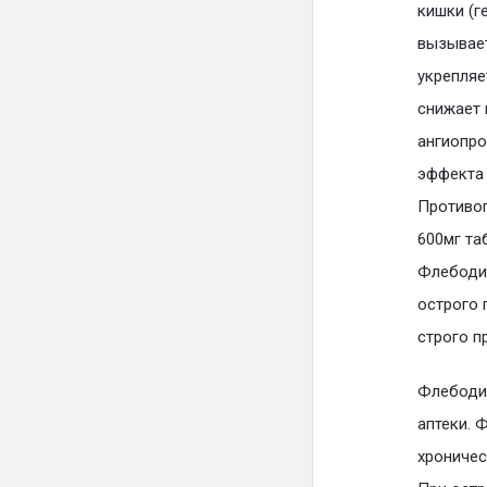
кишки (г
вызывае
укрепляе
снижает 
ангиопро
эффекта 
Противоп
600мг та
Флебодиа
острого 
строго п
Флебодиа
аптеки. 
хроничес