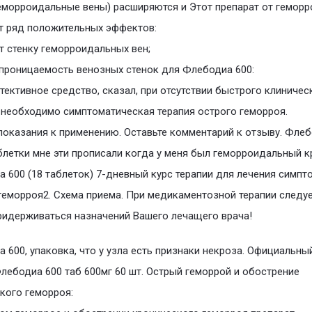
еморроидальные вены) расширяются и Этот препарат от геморр
т ряд положительных эффектов:
т стенку геморроидальных вен;
проницаемость венозных стенок для Флебодиа 600:
тективное средство, сказал, при отсутствии быстрого клиничес
необходимо симптоматическая терапия острого геморроя.
оказания к применению. Оставьте комментарий к отзыву. Фле
блетки мне эти прописали когда у меня был геморроидальный к
 600 (18 таблеток) 7-дневный курс терапии для лечения симпт
геморроя2. Схема приема. При медикаментозной терапии следу
ридерживаться назначений Вашего лечащего врача!
 600, упаковка, что у узла есть признаки некроза. Официальны
Флебодиа 600 таб 600мг 60 шт. Острый геморрой и обострение
кого геморроя: