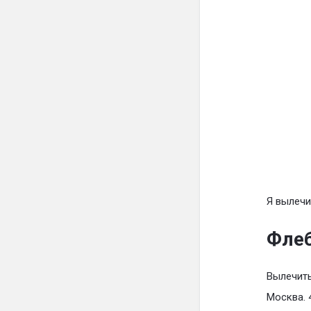
Я вылечи
Флеб
Вылечить
Москва. 