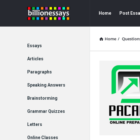
Billion
Billion
Home
Post Ess
Essays
Essays
Navigation
Home
/
Question
Explore
Essays
Articles
Paragraphs
Speaking Answers
Brainstorming
Grammar Quizzes
Letters
Online Classes