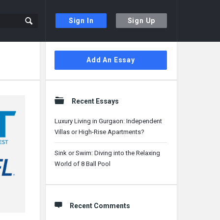
Sign In
Sign Up
Sidebar
Add An Essay
Recent Essays
Luxury Living in Gurgaon: Independent
Villas or High-Rise Apartments?
Sink or Swim: Diving into the Relaxing
World of 8 Ball Pool
Recent Comments