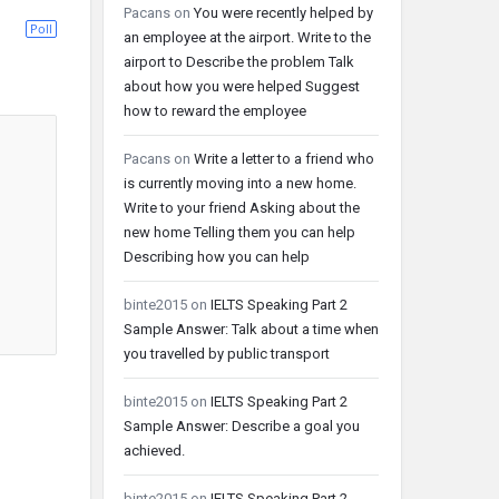
Pacans
on
You were recently helped by
Poll
an employee at the airport. Write to the
airport to Describe the problem Talk
about how you were helped Suggest
how to reward the employee
Pacans
on
Write a letter to a friend who
is currently moving into a new home.
Write to your friend Asking about the
new home Telling them you can help
Describing how you can help
binte2015
on
IELTS Speaking Part 2
Sample Answer: Talk about a time when
you travelled by public transport
binte2015
on
IELTS Speaking Part 2
Sample Answer: Describe a goal you
achieved.
binte2015
on
IELTS Speaking Part 2