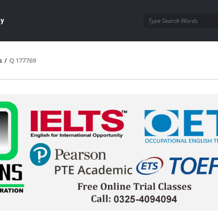
ay
s
/
Q 177769