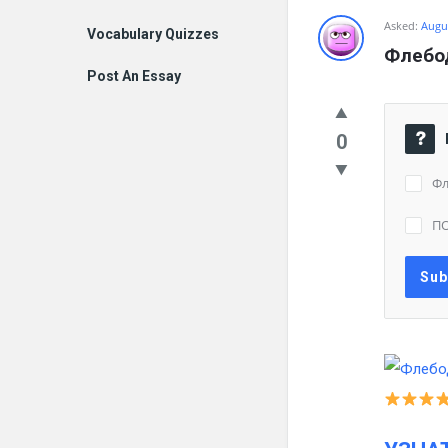
Asked:
Augus
Vocabulary Quizzes
Флебод
Post An Essay
0
Фл
П