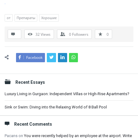
.
от
Препараты
Хорошие
32
Views
0
Followers
0
Facebook
Sidebar
Recent Essays
Luxury Living in Gurgaon: Independent Villas or High-Rise Apartments?
Sink or Swim: Diving into the Relaxing World of 8 Ball Pool
Recent Comments
Pacans
on
You were recently helped by an employee at the airport. Write