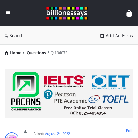
Billion
Essays
Search
Add An Essay
Home
/
Questions
/
Q 194073
Poll
Asked:
August 24, 2022