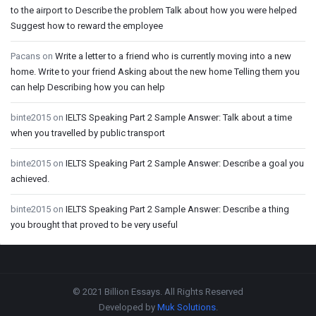
to the airport to Describe the problem Talk about how you were helped
Suggest how to reward the employee
Pacans
on
Write a letter to a friend who is currently moving into a new
home. Write to your friend Asking about the new home Telling them you
can help Describing how you can help
binte2015
on
IELTS Speaking Part 2 Sample Answer: Talk about a time
when you travelled by public transport
binte2015
on
IELTS Speaking Part 2 Sample Answer: Describe a goal you
achieved.
binte2015
on
IELTS Speaking Part 2 Sample Answer: Describe a thing
you brought that proved to be very useful
Footer
© 2021 Billion Essays. All Rights Reserved
Developed by
Muk Solutions
.