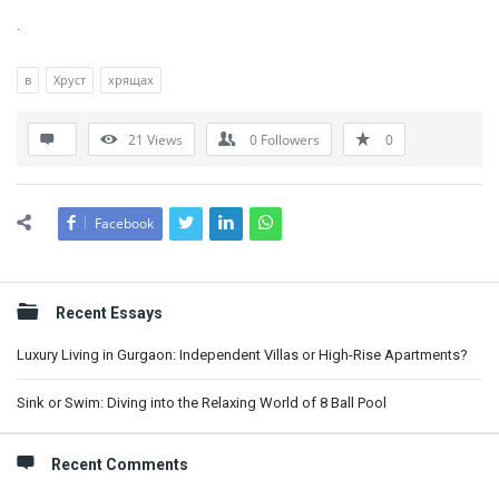
.
в
Хруст
хрящах
21
Views
0
Followers
0
Facebook
Sidebar
Recent Essays
Luxury Living in Gurgaon: Independent Villas or High-Rise Apartments?
Sink or Swim: Diving into the Relaxing World of 8 Ball Pool
Recent Comments