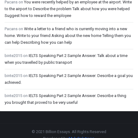
Pacans
on
You were recently helped by an employee at the airport. Write
to the airport to Describe the problem Talk about how you were helped
Suggest how to reward the employee
Pacans
on
Write a letter to a friend who is currently moving into a new
home. Write to your friend Asking about the new home Telling them you
can help Describing how you can help
binte2015
on
IELTS Speaking Part 2 Sample Answer: Talk about a time
when you travelled by public transport
binte2015
on
IELTS Speaking Part 2 Sample Answer: Describe a goal you
achieved.
binte2015
on
IELTS Speaking Part 2 Sample Answer: Describe a thing
you brought that proved to be very useful
Footer
© 2021 Billion Essays. All Rights Reserved