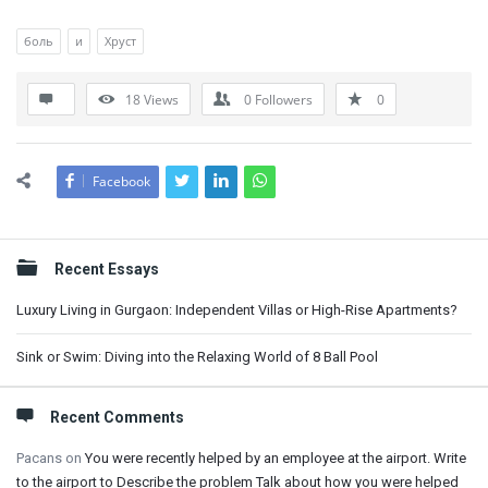
боль
и
Хруст
18
Views
0
Followers
0
Facebook
Sidebar
Recent Essays
Luxury Living in Gurgaon: Independent Villas or High-Rise Apartments?
Sink or Swim: Diving into the Relaxing World of 8 Ball Pool
Recent Comments
Pacans
on
You were recently helped by an employee at the airport. Write
to the airport to Describe the problem Talk about how you were helped