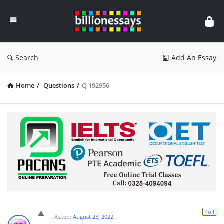
Billion
Essays
Search
Add An Essay
Home
/
Questions
/
Q 192956
Poll
Asked:
August 23, 2022