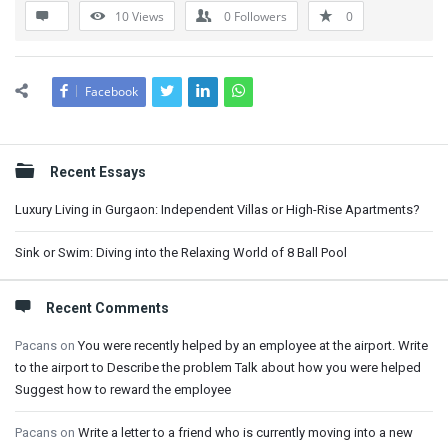
10
Views
0
Followers
0
Facebook
Sidebar
Recent Essays
Luxury Living in Gurgaon: Independent Villas or High-Rise Apartments?
Sink or Swim: Diving into the Relaxing World of 8 Ball Pool
Recent Comments
Pacans
on
You were recently helped by an employee at the airport. Write
to the airport to Describe the problem Talk about how you were helped
Suggest how to reward the employee
Pacans
on
Write a letter to a friend who is currently moving into a new