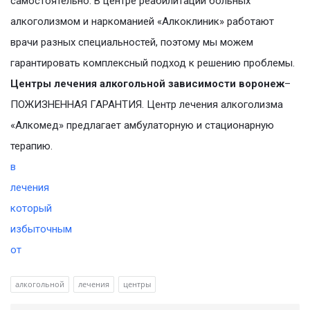
самостоятельно. В центре реабилитации больных
алкоголизмом и наркоманией «Алкоклиник» работают
врачи разных специальностей, поэтому мы можем
гарантировать комплексный подход к решению проблемы.
Центры лечения алкогольной зависимости воронеж
–
ПОЖИЗНЕННАЯ ГАРАНТИЯ. Центр лечения алкоголизма
«Алкомед» предлагает амбулаторную и стационарную
терапию.
в
лечения
который
избыточным
от
алкогольной
лечения
центры