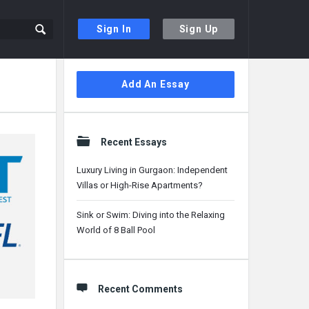
Sign In
Sign Up
Sidebar
Add An Essay
Recent Essays
Luxury Living in Gurgaon: Independent
Villas or High-Rise Apartments?
Sink or Swim: Diving into the Relaxing
World of 8 Ball Pool
Recent Comments