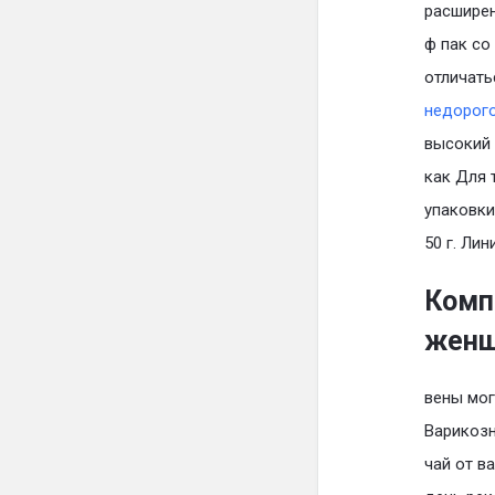
расширен
ф пак со
отличать
недорог
высокий 
как Для 
упаковки
50 г. Ли
Комп
женщ
вены мог
Варикозн
чай от в