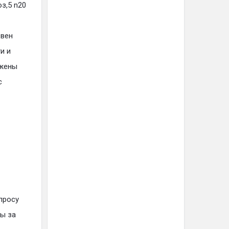
з,5 n20
 вен
и и
ржены
с
просу
ды за