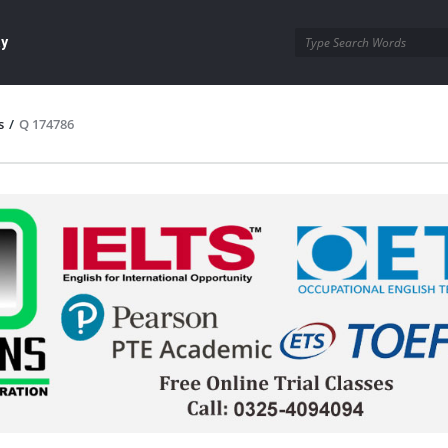
ay
s
/
Q 174786