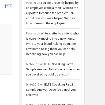
Pacans
on
You were recently helped by
Poll
an employee at the airport. Write to the
airport to Describe the problem Talk
about how you were helped Suggest
how to reward the employee
Pacans
on
Write a letter to a friend who
is currently moving into a new home.
Write to your friend Asking about the
new home Telling them you can help
Describing how you can help
binte2015
on
IELTS Speaking Part 2
Sample Answer: Talk about a time when
you travelled by public transport
binte2015
on
IELTS Speaking Part 2
Sample Answer: Describe a goal you
achieved.
binte2015
on
IELTS Speaking Part 2