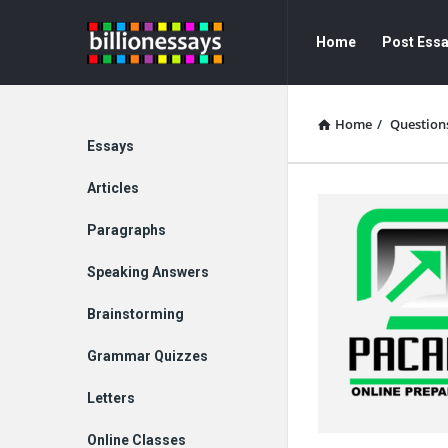
Billion
Billion
Home
Post Ess
Essays
Essays
Navigation
Home
/
Question
Explore
Essays
Articles
Paragraphs
Speaking Answers
Brainstorming
Grammar Quizzes
Letters
Online Classes