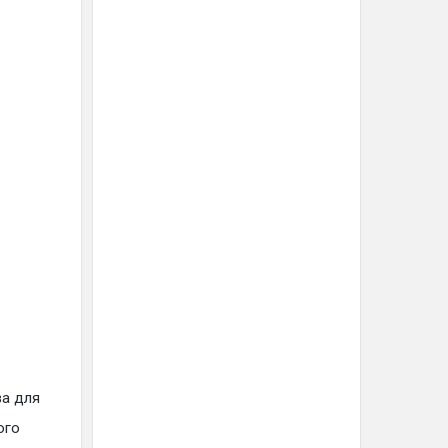
ва для
ого