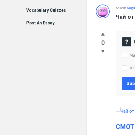
Asked:
Augus
Vocabulary Quizzes
Чай от
Post An Essay
0
Ча
К
СМОТ