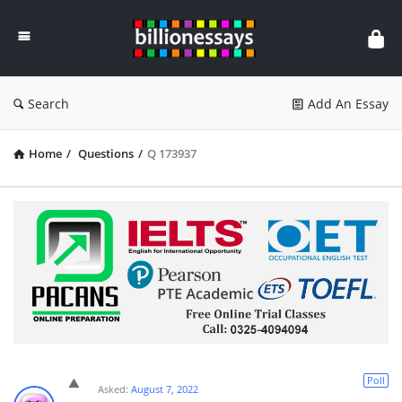
Billion
Essays
Search
Add An Essay
Home
/
Questions
/
Q 173937
Poll
Asked:
August 7, 2022