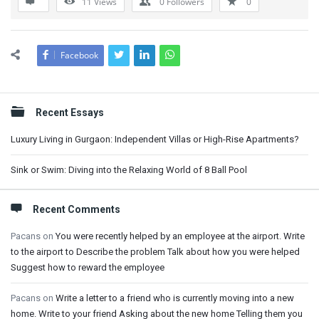
11
Views
0
Followers
0
Facebook
Sidebar
Recent Essays
Luxury Living in Gurgaon: Independent Villas or High-Rise Apartments?
Sink or Swim: Diving into the Relaxing World of 8 Ball Pool
Recent Comments
Pacans
on
You were recently helped by an employee at the airport. Write
to the airport to Describe the problem Talk about how you were helped
Suggest how to reward the employee
Pacans
on
Write a letter to a friend who is currently moving into a new
home. Write to your friend Asking about the new home Telling them you