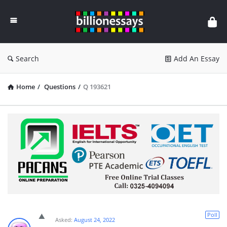
Billion
Essays
Search
Add An Essay
Home
/
Questions
/
Q 193621
Poll
Asked:
August 24, 2022