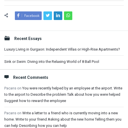
Facebook
Sidebar
Recent Essays
Luxury Living in Gurgaon: Independent Villas or High-Rise Apartments?
Sink or Swim: Diving into the Relaxing World of 8 Ball Pool
Recent Comments
Pacans
on
You were recently helped by an employee at the airport. Write
to the airport to Describe the problem Talk about how you were helped
Suggest how to reward the employee
Pacans
on
Write a letter to a friend who is currently moving into a new
home. Write to your friend Asking about the new home Telling them you
can help Describing how you can help