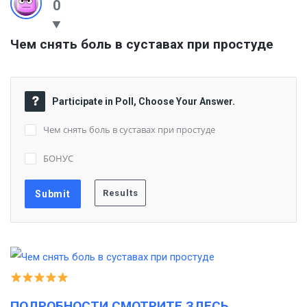
0
Чем снять боль в суставах при простуде
Participate in Poll, Choose Your Answer.
Чем снять боль в суставах при простуде
БОНУС
ПОДРОБНОСТИ СМОТРИТЕ ЗДЕСЬ