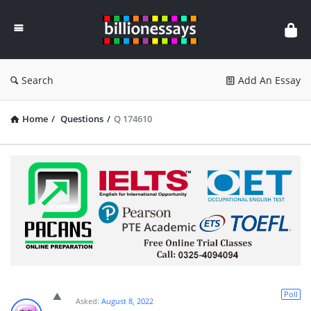
Billion
Essays
Search
Add An Essay
Home
/
Questions
/
Q 174610
Poll
Asked:
August 8, 2022