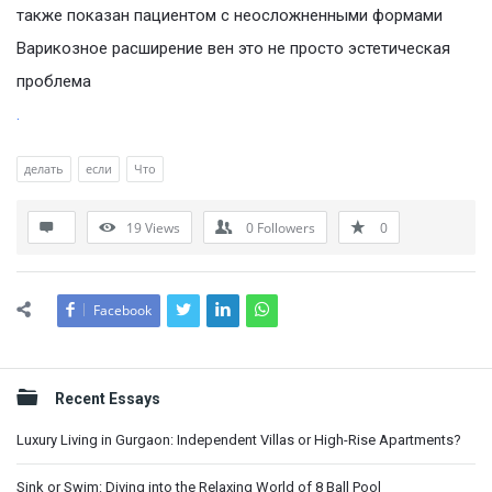
также показан пациентом с неосложненными формами
Варикозное расширение вен это не просто эстетическая
проблема
.
делать
если
Что
19
Views
0
Followers
0
Facebook
Sidebar
Recent Essays
Luxury Living in Gurgaon: Independent Villas or High-Rise Apartments?
Sink or Swim: Diving into the Relaxing World of 8 Ball Pool