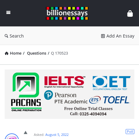
Billion
Essays
Search
Add An Essay
Home
/
Questions
/
Q 170523
Poll
Asked:
August 5, 2022