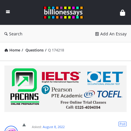
Billion
Essays
Search
Add An Essay
Home
/
Questions
/
Q 174218
Poll
Asked:
August 8, 2022