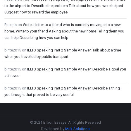
to the airport to Describe the problem Talk about how you were helped
Suggest how to reward the employee
Pacans
on
Write a letter to a friend who is currently moving into a new
home. Write to your friend Asking about the new home Telling them you
can help Describing how you can help
binte2015
on
IELTS Speaking Part 2 Sample Answer: Talk about a time
when you travelled by public transport
binte2015
on
IELTS Speaking Part 2 Sample Answer: Describe a goal you
achieved.
binte2015
on
IELTS Speaking Part 2 Sample Answer: Describe a thing
you brought that proved to be very useful
Footer
© 2021 Billion Essays. All Rights Reserved
Developed by
Muk Solutions
.