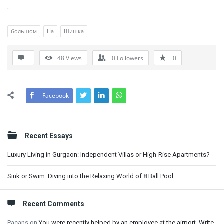
.
большом
На
Шишка
48
Views
0
Followers
0
Facebook
Sidebar
Recent Essays
Luxury Living in Gurgaon: Independent Villas or High-Rise Apartments?
Sink or Swim: Diving into the Relaxing World of 8 Ball Pool
Recent Comments
Pacans
on
You were recently helped by an employee at the airport. Write