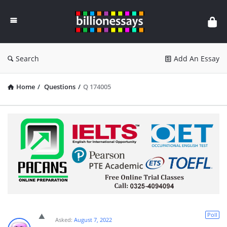
Billion
Essays
Search
Add An Essay
Home
/
Questions
/
Q 174005
Poll
Asked:
August 7, 2022