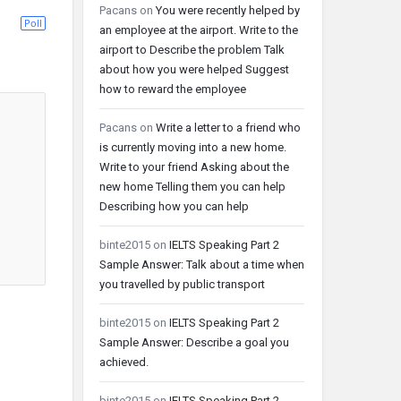
Pacans
on
You were recently helped by
Poll
an employee at the airport. Write to the
airport to Describe the problem Talk
about how you were helped Suggest
how to reward the employee
Pacans
on
Write a letter to a friend who
is currently moving into a new home.
Write to your friend Asking about the
new home Telling them you can help
Describing how you can help
binte2015
on
IELTS Speaking Part 2
Sample Answer: Talk about a time when
you travelled by public transport
binte2015
on
IELTS Speaking Part 2
Sample Answer: Describe a goal you
achieved.
binte2015
on
IELTS Speaking Part 2