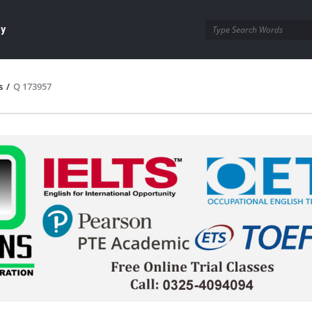
ay
s
/
Q 173957