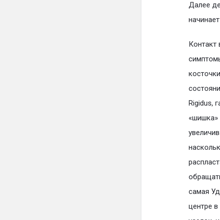
Далее де
начинает
Контакт 
симптомы
косточки
состояни
Rigidus,
«шишка» 
увеличив
наскольк
распласт
обращать
самая Уд
центре в