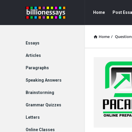
Billion
Billion
Home
Post Ess
Essays
Essays
Navigation
Home
/
Question
Explore
Essays
Articles
Paragraphs
Speaking Answers
Brainstorming
Grammar Quizzes
Letters
Online Classes