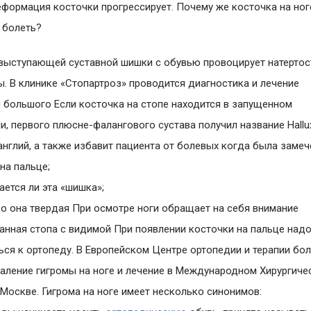
формация косточки прогрессирует. Почему же косточка на ног
 болеть?
выступающей суставной шишки с обувью провоцирует натертос
. В клинике «Стопартроз» проводится диагностика и лечение
 большого Если косточка на стопе находится в запущенном
и, первого плюсне-фалангового сустава получил название Hallu
 ганглий, а также избавит пациента от болевых когда была заме
на пальце;
ается ли эта «шишка»;
о она твердая При осмотре ноги обращает на себя внимание
анная стопа с видимой При появлении косточки на пальце над
ся к ортопеду. В Европейском Центре ортопедии и терапии бо
аление гигромы на ноге и лечение в Международном Хирургиче
 Москве. Гигрома на ноге имеет несколько синонимов: