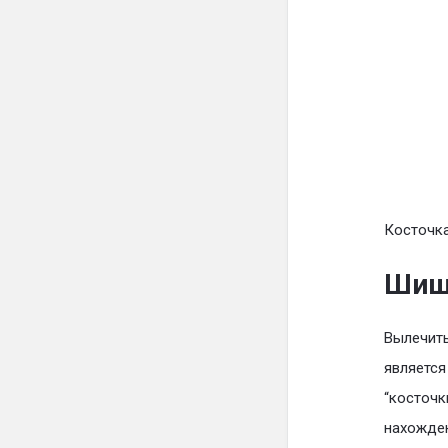
Косточка
Шишк
Вылечить
является
“косточк
нахожден