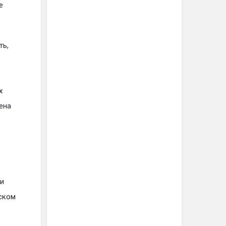
е
ть,
x
чена
о
ли
ском