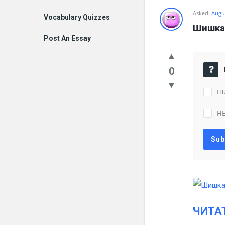
Asked:
Augus
Vocabulary Quizzes
Шишка 
Post An Essay
0
Ши
НЕ
ЧИТА