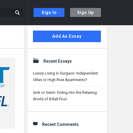
Sign In
Sign Up
Sidebar
Add An Essay
Recent Essays
Luxury Living in Gurgaon: Independent
Villas or High-Rise Apartments?
Sink or Swim: Diving into the Relaxing
World of 8 Ball Pool
Recent Comments