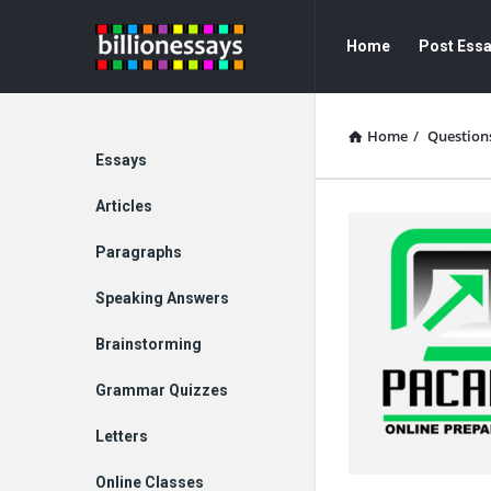
Billion
Billion
Home
Post Ess
Essays
Essays
Navigation
Home
/
Question
Explore
Essays
Articles
Paragraphs
Speaking Answers
Brainstorming
Grammar Quizzes
Letters
Online Classes