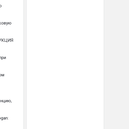
ю
йковую
РУКЦИЯ
при
ом
енцию,
gan: