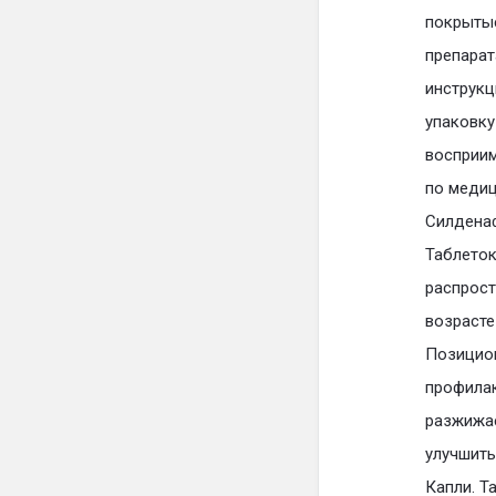
покрытые
препарат
инструкц
упаковку
восприим
по меди
Силденаф
Таблеток
распрост
возрасте
Позицион
профилак
разжижае
улучшить
Капли. Т