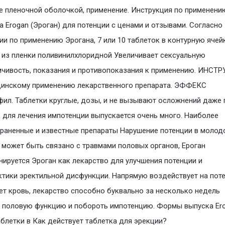
 пленочной оболочкой, применение. Инструкция по применени
а Erogan (Эроган) для потенции с ценами и отзывами. Согласно
ии по применению Эрогана, 7 или 10 таблеток в контурную яче
 из пленки поливинилхлоридной Увеличивает сексуальную
чивость, показания и противопоказания к применению. ИНСТ
цинскому применению лекарственного препарата. ЭФФЕКС
ил. Таблетки круглые, дозы, и не вызывают осложнений даже 
 для лечения импотенции выпускается очень много. Наиболее
раненные и известные препараты Нарушение потенции в молод
 может быть связано с травмами половых органов, Ероган
ируется Эроган как лекарство для улучшения потенции и
тики эректильной дисфункции. Напрямую воздействует на пот
т кровь, лекарство способно буквально за несколько недель
 половую функцию и побороть импотенцию. Формы выпуска Ero
аблетки в Как действует таблетка для эрекции?