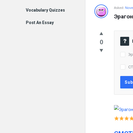
Asked:
Nove
Vocabulary Quizzes
Эрагон
Post An Essay
0
Эр
С