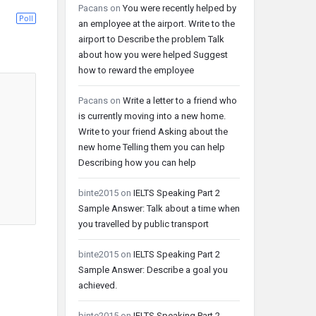
Pacans
on
You were recently helped by
Poll
an employee at the airport. Write to the
airport to Describe the problem Talk
about how you were helped Suggest
how to reward the employee
Pacans
on
Write a letter to a friend who
is currently moving into a new home.
Write to your friend Asking about the
new home Telling them you can help
Describing how you can help
binte2015
on
IELTS Speaking Part 2
Sample Answer: Talk about a time when
you travelled by public transport
binte2015
on
IELTS Speaking Part 2
Sample Answer: Describe a goal you
achieved.
binte2015
on
IELTS Speaking Part 2