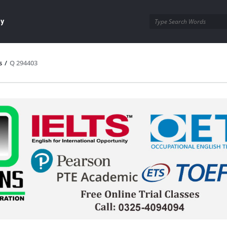
ay
s
/
Q 294403