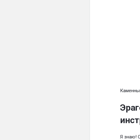
Каменный
Эраг
инст
Я знаю! 