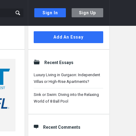
Sign In
Sign Up
Sidebar
Add An Essay
Recent Essays
Luxury Living in Gurgaon: Independent
Villas or High-Rise Apartments?
Sink or Swim: Diving into the Relaxing
World of 8 Ball Pool
Recent Comments