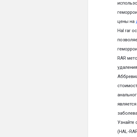
использо
геморро
цены на
Hal rar 
позволяе
геморрои
RAR мето
удаления
Аббревиа
стоимост
анальног
является
заболева
Узнайте 
(HAL-RAR