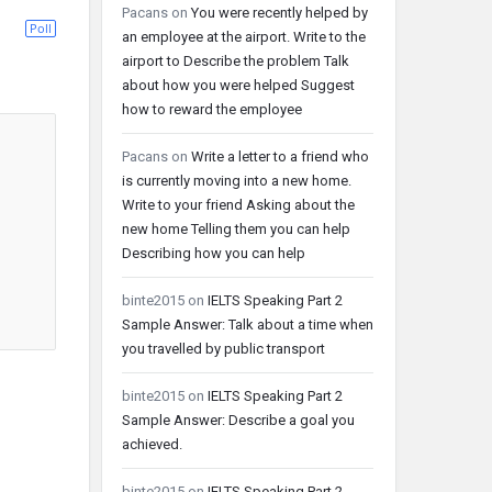
Pacans
on
You were recently helped by
Poll
an employee at the airport. Write to the
airport to Describe the problem Talk
about how you were helped Suggest
how to reward the employee
Pacans
on
Write a letter to a friend who
is currently moving into a new home.
Write to your friend Asking about the
new home Telling them you can help
Describing how you can help
binte2015
on
IELTS Speaking Part 2
Sample Answer: Talk about a time when
you travelled by public transport
binte2015
on
IELTS Speaking Part 2
Sample Answer: Describe a goal you
achieved.
binte2015
on
IELTS Speaking Part 2