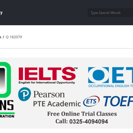
ay
s
/
Q 182079