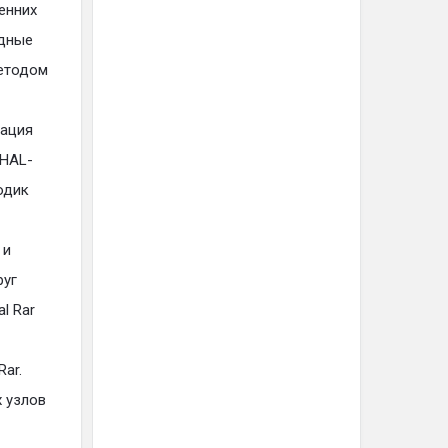
енних
одные
методом
зация
 HAL-
одик
 и
руг
l Rar
ar.
х узлов