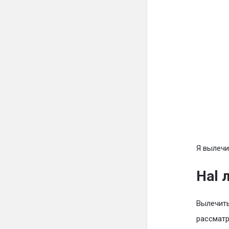
Я вылечи
Hal 
Вылечить
рассматр