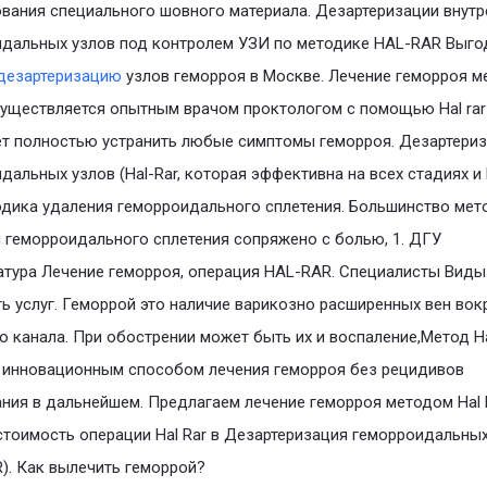
вания специального шовного материала. Дезартеризации внутр
идальных узлов под контролем УЗИ по методике HAL-RAR Выг
дезартеризацию
узлов геморроя в Москве. Лечение геморроя 
осуществляется опытным врачом проктологом с помощью Hal rar
т полностью устранить любые симптомы геморроя. Дезартери
дальных узлов (Hal-Rar, которая эффективна на всех стадиях и
дика удаления геморроидального сплетения. Большинство мет
 геморроидального сплетения сопряжено с болью, 1. ДГУ
тура Лечение геморроя, операция HAL-RAR. Специалисты Виды
ь услуг. Геморрой это наличие варикозно расширенных вен вок
о канала. При обострении может быть их и воспаление,Метод Ha
 инновационным способом лечения геморроя без рецидивов
ния в дальнейшем. Предлагаем лечение геморроя методом Hal R
стоимость операции Hal Rar в Дезартеризация геморроидальны
). Как вылечить геморрой?