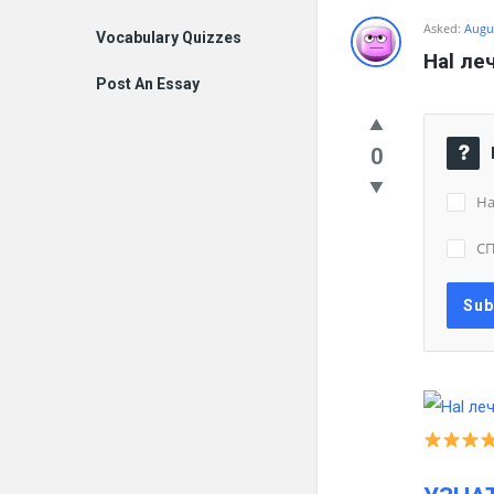
Asked:
Augus
Vocabulary Quizzes
Hal ле
Post An Essay
0
Ha
С