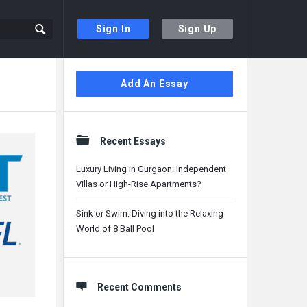
Sign In
Sign Up
Sidebar
Add An Essay
Recent Essays
Luxury Living in Gurgaon: Independent
Villas or High-Rise Apartments?
Sink or Swim: Diving into the Relaxing
World of 8 Ball Pool
Recent Comments