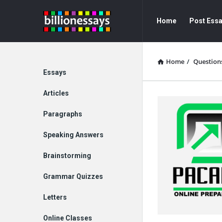
Billion
Billion
Home
Post Ess
Essays
Essays
Navigation
Home
/
Question
Explore
Essays
Articles
Paragraphs
Speaking Answers
Brainstorming
Grammar Quizzes
Letters
Online Classes