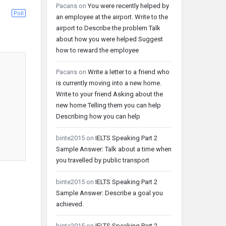
Pacans
on
You were recently helped by
Poll
an employee at the airport. Write to the
airport to Describe the problem Talk
about how you were helped Suggest
how to reward the employee
Pacans
on
Write a letter to a friend who
is currently moving into a new home.
Write to your friend Asking about the
new home Telling them you can help
Describing how you can help
binte2015
on
IELTS Speaking Part 2
Sample Answer: Talk about a time when
you travelled by public transport
binte2015
on
IELTS Speaking Part 2
Sample Answer: Describe a goal you
achieved.
binte2015
on
IELTS Speaking Part 2