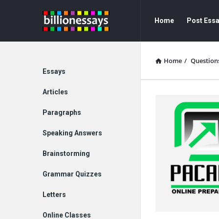
Billion
Billion
Home
Post Ess
Essays
Essays
Navigation
Home
/
Question
Explore
Essays
Articles
Paragraphs
Speaking Answers
Brainstorming
Grammar Quizzes
Letters
Online Classes