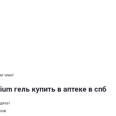
ил член!
nium гель купить в аптеке в спб
десь!
ров: