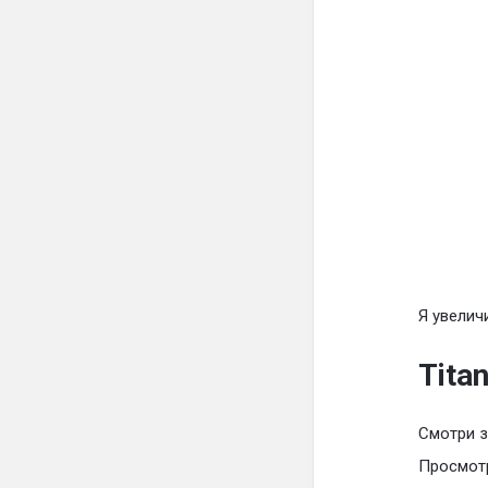
Я увелич
Tita
Смотри з
Просмот