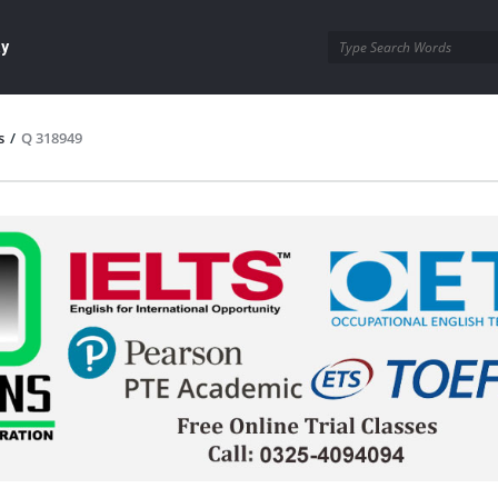
ay
s
/
Q 318949