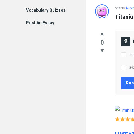
Asked:
Nove
Vocabulary Quizzes
Titani
Post An Essay
0
Ti
ЭК