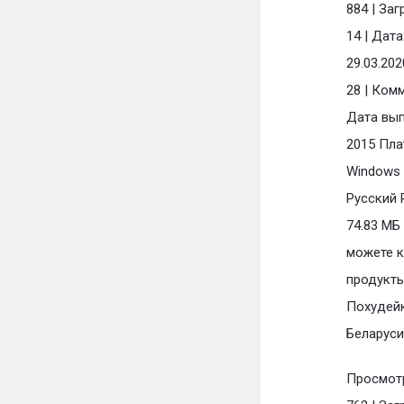
884 | Заг
14 | Дата
29.03.2020
28 | Ком
Дата вып
2015 Пла
Windows 
Русский 
74.83 МБ
можете к
продукты
Похудейк
Беларуси
Просмот