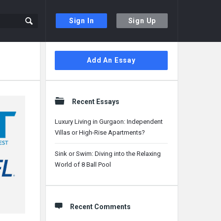
Sign In
Sign Up
Sidebar
Add An Essay
Recent Essays
Luxury Living in Gurgaon: Independent
Villas or High-Rise Apartments?
Sink or Swim: Diving into the Relaxing
World of 8 Ball Pool
Recent Comments