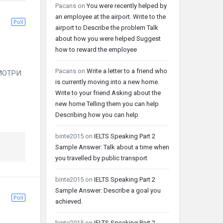
Pacans
on
You were recently helped by
an employee at the airport. Write to the
Poll
airport to Describe the problem Talk
about how you were helped Suggest
how to reward the employee
Pacans
on
Write a letter to a friend who
СМОТРИ
is currently moving into a new home.
Write to your friend Asking about the
new home Telling them you can help
Describing how you can help
binte2015
on
IELTS Speaking Part 2
Sample Answer: Talk about a time when
you travelled by public transport
binte2015
on
IELTS Speaking Part 2
Sample Answer: Describe a goal you
Poll
achieved.
binte2015
on
IELTS Speaking Part 2