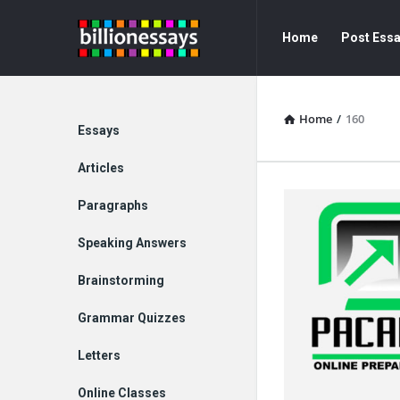
Billion
Billion
Home
Post Ess
Essays
Essays
Navigation
Home
/
160
Explore
Essays
Articles
Paragraphs
Speaking Answers
Brainstorming
Grammar Quizzes
Letters
Online Classes