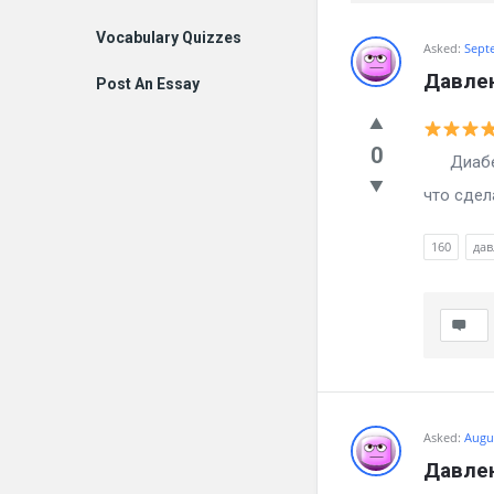
Vocabulary Quizzes
Billion
Asked:
Sept
Давлен
Post An Essay
Essays
Latest
0
Диабет-
Questions
что сдел
160
дав
Asked:
Augus
Давлен