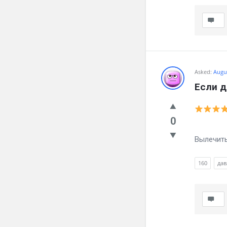
Asked:
Augus
Если д
0
Давлени
Вылечить 
160
дав