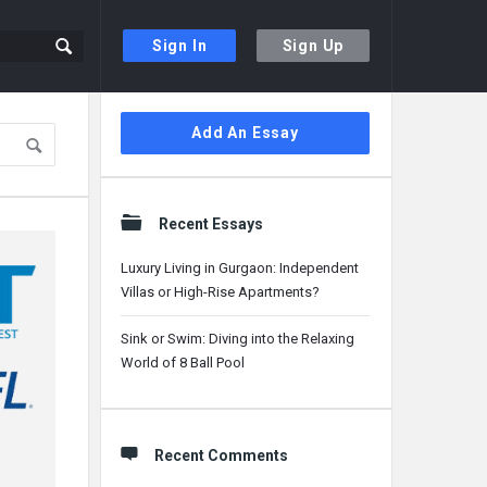
Sign In
Sign Up
Sidebar
Add An Essay
Recent Essays
Luxury Living in Gurgaon: Independent
Villas or High-Rise Apartments?
Sink or Swim: Diving into the Relaxing
World of 8 Ball Pool
Recent Comments