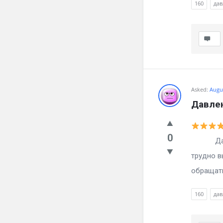
160
дав
Asked:
Augus
Давлен
0
Давлени
трудно в
обращатьс
160
дав