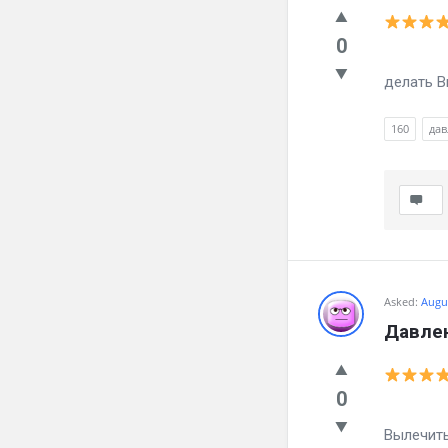
0
Давлени
делать Вы
160
дав
Asked:
Augus
Давлен
0
Давлен
Вылечить