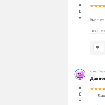
0
Давлен
Вылечить 
160
дав
Asked:
Augus
Давлен
0
Давлени