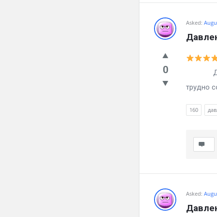
Asked:
Augus
Давлен
0
Давлени
трудно с
160
дав
Asked:
Augus
Давлен