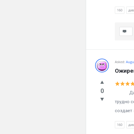
160
дав
Asked:
Augus
Ожирен
0
Давлени
трудно с
создает 
160
дав